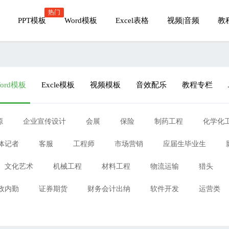
热门
PPT模板
Word模板
Excel表格
视频|音频
教
ord模板
Excle模板
视频模板
音效配乐
教程专栏
源
企业宣传设计
会展
保险
制药工程
化学化
体记者
客服
工程师
市场营销
应届生毕业生
文化艺术
机械工程
材料工程
物流运输
猎头
政内勤
证券期货
财务会计出纳
软件开发
运营类