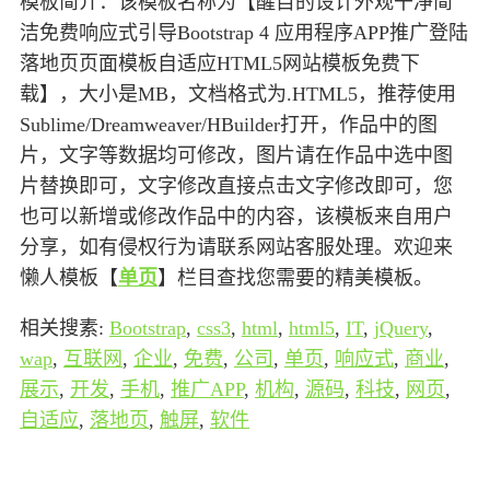
模板简介：该模板名称为【醒目的设计外观干净简
洁免费响应式引导Bootstrap 4 应用程序APP推广登陆
落地页页面模板自适应HTML5网站模板免费下
载】，大小是MB，文档格式为.HTML5，推荐使用
Sublime/Dreamweaver/HBuilder打开，作品中的图
片，文字等数据均可修改，图片请在作品中选中图
片替换即可，文字修改直接点击文字修改即可，您
也可以新增或修改作品中的内容，该模板来自用户
分享，如有侵权行为请联系网站客服处理。欢迎来
懒人模板【
单页
】栏目查找您需要的精美模板。
相关搜素:
Bootstrap
,
css3
,
html
,
html5
,
IT
,
jQuery
,
wap
,
互联网
,
企业
,
免费
,
公司
,
单页
,
响应式
,
商业
,
展示
,
开发
,
手机
,
推广APP
,
机构
,
源码
,
科技
,
网页
,
自适应
,
落地页
,
触屏
,
软件