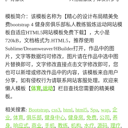
模板简介：该模板名称为【精心的设计布局精美免
费bootstrap 4 健身房俱乐部私人教练锻炼运动网站模
板自适应HTML5网站模板免费下载】，大小是
720kB，文档格式为.HTML5，推荐使用
Sublime/Dreamweaver/HBuilder打开，作品中的图
片，文字等数据均可修改，图片请在作品中选中图
片替换即可，文字修改直接点击文字修改即可，您
也可以新增或修改作品中的内容，该模板来自用户
分享，如有侵权行为请联系网站客服处理。欢迎来
懒人模板【
体育
,
运动
】栏目查找您需要的精美模
板。
相关搜素:
Bootstrap
,
css3
,
html
,
html5
,
Spa
,
wap
,
企
业
,
体育
,
俱乐部
,
健身中心
,
健身房
,
免费
,
公司
,
养
身
,
响应式
,
商业
,
手机
,
教练
,
机构
,
水疗
,
源码
,
理疗
,